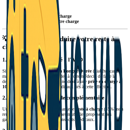
Prise en charge : 4€
80 km × 1,80€ = 144€
Total : 148€
Avec ALD :
0€ à votre charge
Sans ALD :
51,80€ à votre charge
💡 Conseils pour réduire votre reste à
charge
1. Vérifiez votre éligibilité à l'ALD
Si vous souffrez d'une
Affection Longue Durée
(diabète, cancer,
maladie cardiaque, etc.), demandez à votre médecin de faire la
demande d'ALD. Cela vous donne droit à une
prise en charge à
100%
de tous vos transports médicaux liés à cette affection.
2. Souscrivez une mutuelle complémentaire
Une mutuelle peut prendre en charge le
reste à charge
(35%) non
remboursé par la CPAM. Certaines mutuelles proposent des
garanties spécifiques pour les transports médicaux.