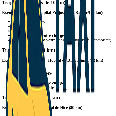
Trajet court (moins de 10 km)
Exemple : Fréjus → Hôpital Fréjus-Saint-Raphaël (5 km)
Prise en charge : 4€
5 km × 1,80€ = 9€
Total : 13€
Avec ALD :
0€ à votre charge
Sans ALD :
4,55€ à votre charge
(mutuelle peut compléter)
Trajet moyen (10-30 km)
Exemple : Draguignan → Hôpital de Draguignan (12 km)
Prise en charge : 4€
12 km × 1,80€ = 21,60€
Total : 25,60€
Avec ALD :
0€ à votre charge
Sans ALD :
8,96€ à votre charge
Trajet long (plus de 30 km)
Exemple : Le Muy → Hôpital de Nice (80 km)