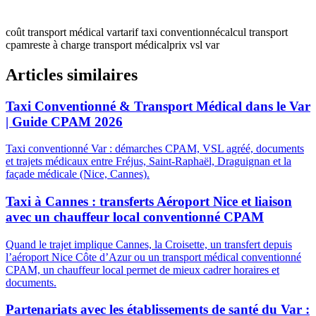
coût transport médical var
tarif taxi conventionné
calcul transport
cpam
reste à charge transport médical
prix vsl var
Articles similaires
Taxi Conventionné & Transport Médical dans le Var
| Guide CPAM 2026
Taxi conventionné Var : démarches CPAM, VSL agréé, documents
et trajets médicaux entre Fréjus, Saint-Raphaël, Draguignan et la
façade médicale (Nice, Cannes).
Taxi à Cannes : transferts Aéroport Nice et liaison
avec un chauffeur local conventionné CPAM
Quand le trajet implique Cannes, la Croisette, un transfert depuis
l’aéroport Nice Côte d’Azur ou un transport médical conventionné
CPAM, un chauffeur local permet de mieux cadrer horaires et
documents.
Partenariats avec les établissements de santé du Var :