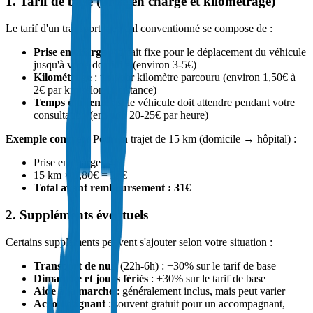
1. Tarif de base (prise en charge et kilométrage)
Le tarif d'un transport médical conventionné se compose de :
Prise en charge
: forfait fixe pour le déplacement du véhicule
jusqu'à votre domicile (environ 3-5€)
Kilométrage
: tarif par kilomètre parcouru (environ 1,50€ à
2€ par km selon la distance)
Temps d'attente
: si le véhicule doit attendre pendant votre
consultation (environ 20-25€ par heure)
Exemple concret
: Pour un trajet de 15 km (domicile → hôpital) :
Prise en charge : 4€
15 km × 1,80€ = 27€
Total avant remboursement : 31€
2. Suppléments éventuels
Certains suppléments peuvent s'ajouter selon votre situation :
Transport de nuit
(22h-6h) : +30% sur le tarif de base
Dimanche et jours fériés
: +30% sur le tarif de base
Aide à la marche
: généralement inclus, mais peut varier
Accompagnant
: souvent gratuit pour un accompagnant,