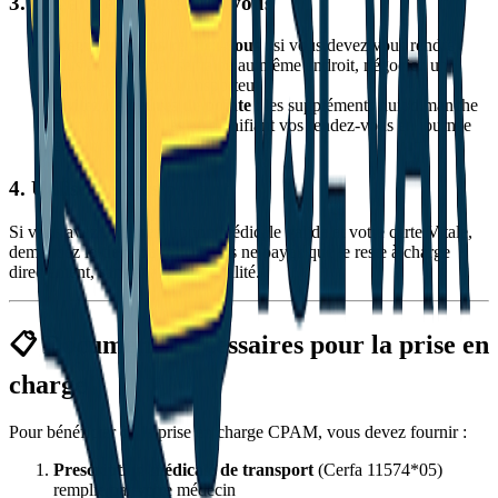
3. Organisez vos rendez-vous
Regroupez vos rendez-vous
: si vous devez vous rendre
plusieurs fois par semaine au même endroit, négociez un
forfait avec votre transporteur
Évitez les heures de pointe
: les suppléments nuit/dimanche
peuvent être évités en planifiant vos rendez-vous en journée
en semaine
4. Utilisez le tiers payant
Si vous avez une prescription médicale valide et votre carte Vitale,
demandez le
tiers payant
: vous ne payez que le reste à charge
directement, sans avancer la totalité.
📋 Documents nécessaires pour la prise en
charge
Pour bénéficier de la prise en charge CPAM, vous devez fournir :
Prescription médicale de transport
(Cerfa 11574*05)
remplie par votre médecin