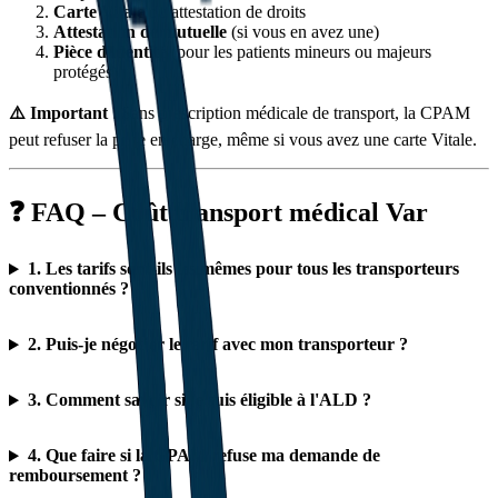
Carte Vitale
ou attestation de droits
Attestation de mutuelle
(si vous en avez une)
Pièce d'identité
(pour les patients mineurs ou majeurs
protégés)
⚠️ Important
: Sans prescription médicale de transport, la CPAM
peut refuser la prise en charge, même si vous avez une carte Vitale.
❓ FAQ – Coût transport médical Var
1. Les tarifs sont-ils les mêmes pour tous les transporteurs
conventionnés ?
2. Puis-je négocier le tarif avec mon transporteur ?
3. Comment savoir si je suis éligible à l'ALD ?
4. Que faire si la CPAM refuse ma demande de
remboursement ?