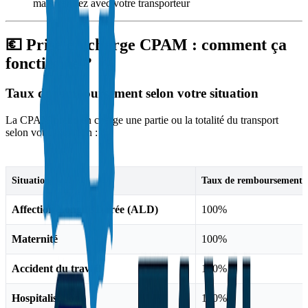
mais vérifiez avec votre transporteur
💶 Prise en charge CPAM : comment ça
fonctionne ?
Taux de remboursement selon votre situation
La CPAM prend en charge une partie ou la totalité du transport
selon votre situation :
Situation
Taux de remboursement
Affection Longue Durée (ALD)
100%
Maternité
100%
Accident du travail
100%
Hospitalisation
100%