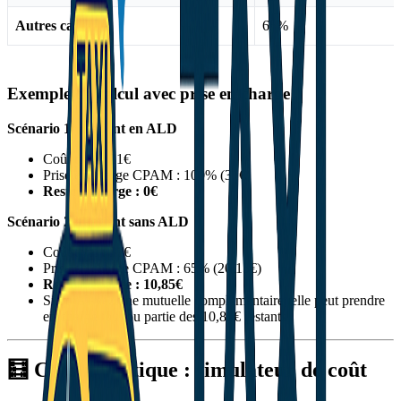
Autres cas
65%
Exemple de calcul avec prise en charge
Scénario 1 : Patient en ALD
Coût total : 31€
Prise en charge CPAM : 100% (31€)
Reste à charge : 0€
Scénario 2 : Patient sans ALD
Coût total : 31€
Prise en charge CPAM : 65% (20,15€)
Reste à charge : 10,85€
Si vous avez une mutuelle complémentaire, elle peut prendre
en charge tout ou partie des 10,85€ restants
🧮 Calcul pratique : simulateur de coût